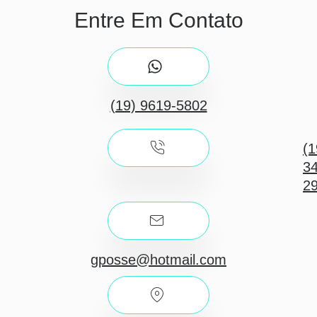
Entre Em Contato
(19) 9619-5802
(1
3
2
gposse@hotmail.com